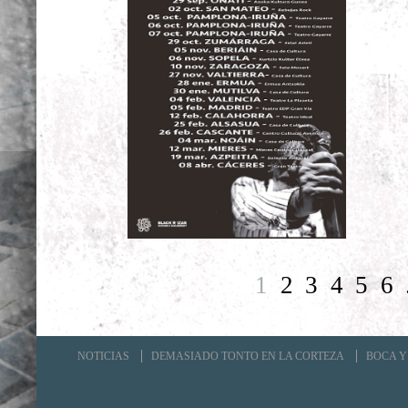
1
2
3
4
5
6
NOTICIAS
DEMASIADO TONTO EN LA CORTEZA
BOCA Y